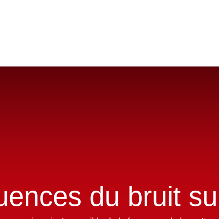
Isolation acoustique
Correction acoustique
Blog
ences du bruit su
se repose jamais. Impossible de la fermer ou de la m