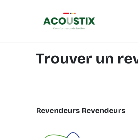
Se rendre au contenu
À propos
Trouver un r
Revendeurs
Revendeurs