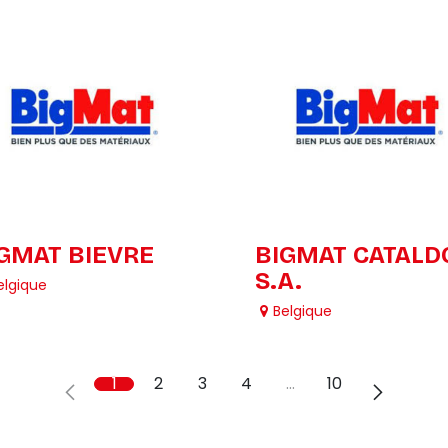
GMAT BIEVRE
BIGMAT CATALD
S.A.
elgique
Belgique
1
2
3
4
…
10