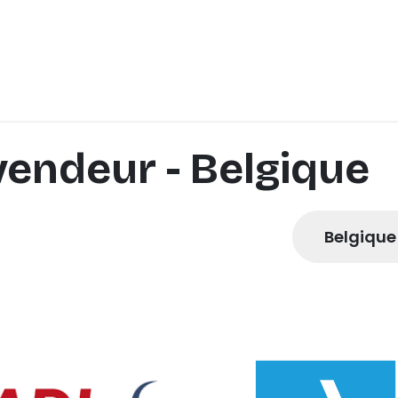
Isolation acoustique
Correction acoustique
Blog
evendeur
- Belgique
Belgique