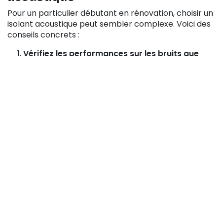
Pour un particulier débutant en rénovation, choisir un
isolant acoustique peut sembler complexe. Voici des
conseils concrets :
Vérifiez les performances sur les bruits que
vous souhaitez traiter
Bruits aériens (voix, télévision) : cherchez
un
indice d’affaiblissement acoustique Rw
.
Un Rw > 50 dB pour un mur ou plafond est un
bon repère.
Bruits d’impact (pas sur plancher, chutes
d’objets) : vérifiez l’
indice d’impact Ln,w
.
Plus il est bas, mieux c’est.
Privilégiez des matériaux denses et
homogènes
Les panneaux trop légers ou creux laissent
passer les sons.
Évaluez la facilité de mise en œuvre