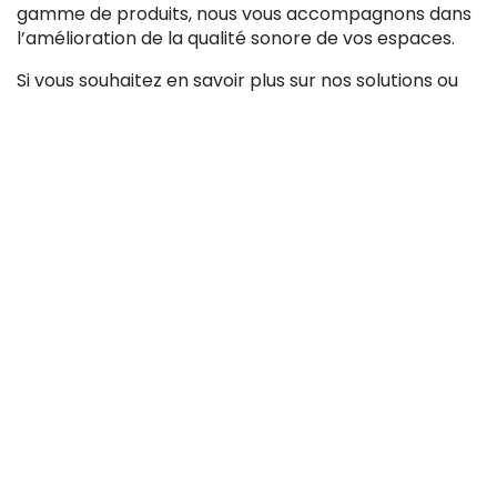
gamme de produits, nous vous accompagnons dans
l’amélioration de la qualité sonore de vos espaces.
Si vous souhaitez en savoir plus sur nos solutions ou
obtenir un devis personnalisé,
n’hésitez pas
à contacter Regulo
.
CONTACTEZ REGULO
in
Correction acoustique