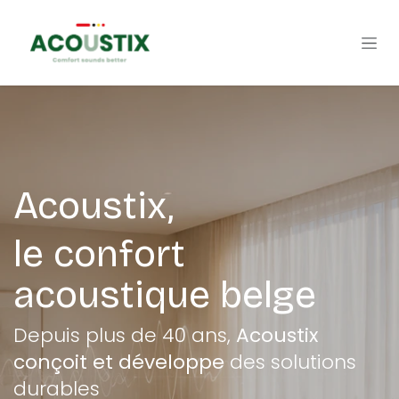
Se rendre au contenu
Acoustix,
le confort
acoustique belge
Depuis plus de 40 ans,
Acoustix
conçoit et développe
des solutions
durables