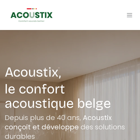
Se rendre au contenu
Acoustix,
le confort
acoustique belge
Depuis plus de 40 ans,
Acoustix
conçoit et développe
des solutions
durables